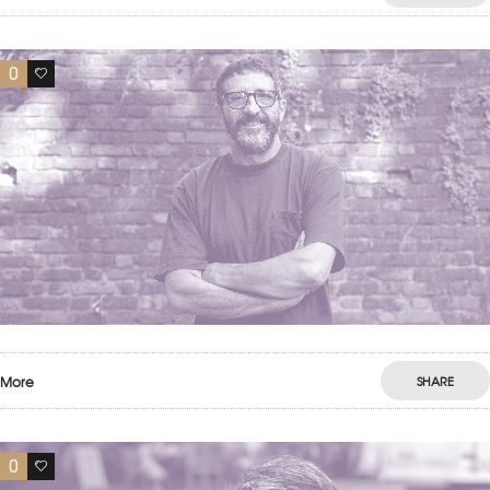
0
0
More
SHARE
0
0