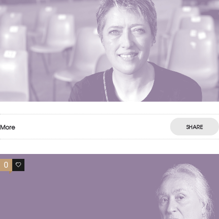
More
SHARE
0
0