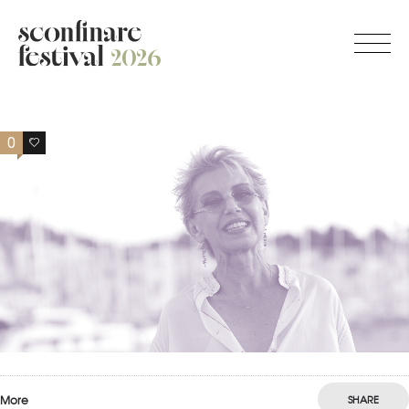
0
0
More
SHARE