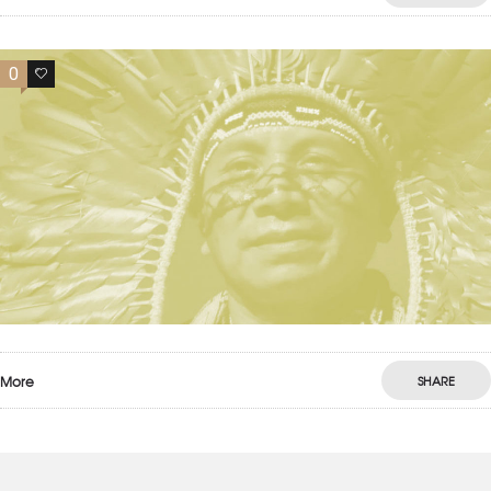
0
0
More
SHARE