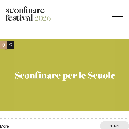
0
0
More
SHARE